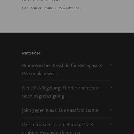
Lise-Meitner-Straße 3 · 25524 Itzehoe
Ratgeber
Biometrisches Passbild für Reisepass &
Personalausweis
Neue EU-Regelung: Führerscheine nur
noch begrenzt gültig
Joko gegen Klaas: Die Passfoto-Battle
Passfotos selbst aufnehmen: Die 3
größten Herausforderungen