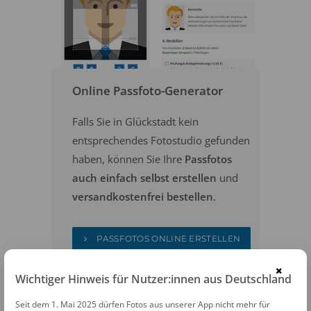
Online Passfoto-Generator
Falls Sie in Glückstadt kein
entsprechendes Fotostudio gefunden
haben, können Sie Ihre
Passfotos
auch einfach selbst erstellen
und
versandkostenfrei bestellen
.
PASSFOTOS ONLINE ERSTELLEN
×
Wichtiger Hinweis für Nutzer:innen aus Deutschland
Seit dem 1. Mai 2025 dürfen Fotos aus unserer App nicht mehr für