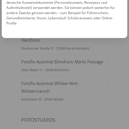
deutsche Ausweisdokumente (Personalausweis, Reisepass und
Aufenthaltstitel) verwendet werden. Sie können jedoch weiterhin für
andere Zwecke genutzt werden – zum Beispiel für Führerschein,
Gesundheitskarte, Visum, Lebenslauf, Schülerausweis oder Online-
FOTOAUTOMATEN
Profile
Fotofix Automat Horst Amt Horst
Herzhorn
Elmshorner Straße 27 · 25358 Horst (Holstein)
Fotofix Automat Elmshorn Markt Passage
Alter Markt 11 · 25335 Elmshorn
Fotofix Automat Wilster Amt
Wilstermarsch
Kohlmarkt 25 · 25554 Wilster
FOTOSTUDIOS