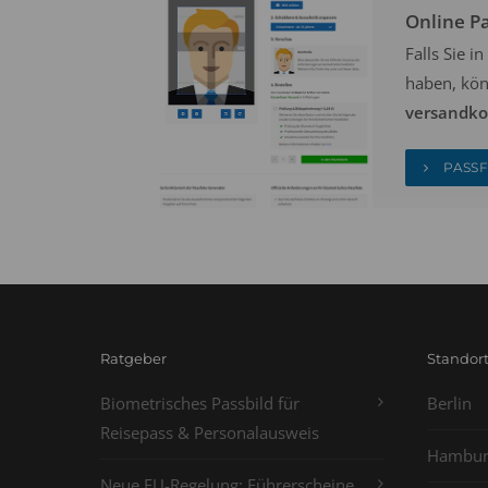
Online P
Falls Sie 
haben, kön
versandkos
PASSF
Ratgeber
Standor
Biometrisches Passbild für
Berlin
Reisepass & Personalausweis
Hambur
Neue EU-Regelung: Führerscheine