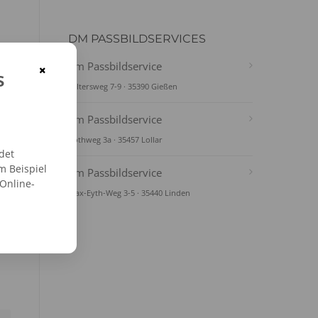
DM PASSBILDSERVICES
dm Passbildservice
×
s
Seltersweg 7-9 · 35390 Gießen
dm Passbildservice
Rothweg 3a · 35457 Lollar
det
m Beispiel
dm Passbildservice
 Online-
Max-Eyth-Weg 3-5 · 35440 Linden