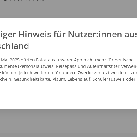
kt
iger Hinweis für Nutzer:innen au
schland
1 - 49410048
vicecenter@dm.de
.dm.de
. Mai 2025 dürfen Fotos aus unserer App nicht mehr für deutsche
umente (Personalausweis, Reisepass und Aufenthaltstitel) verwen
e können jedoch weiterhin für andere Zwecke genutzt werden – zu
schein, Gesundheitskarte, Visum, Lebenslauf, Schülerausweis oder
NZEIGEN
ROUTENPLANER