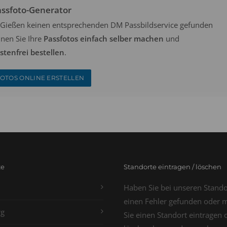
assfoto-Generator
in Gießen keinen entsprechenden DM Passbildservice gefunden
nen Sie Ihre
Passfotos einfach selber machen
und
tenfrei bestellen
.
OTOS ONLINE ERSTELLEN
te
Standorte eintragen / löschen
Haben Sie bei unseren Stand
einen Fehler gefunden oder 
g
Sie einen Standort eintragen 