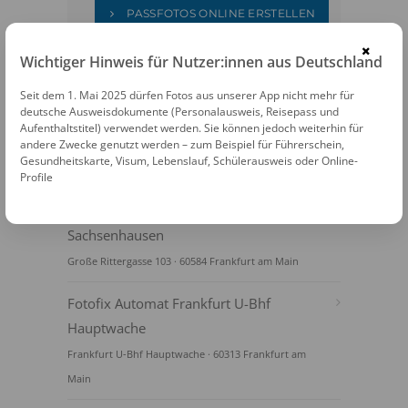
PASSFOTOS ONLINE ERSTELLEN
×
Wichtiger Hinweis für Nutzer:innen aus Deutschland
Seit dem 1. Mai 2025 dürfen Fotos aus unserer App nicht mehr für
deutsche Ausweisdokumente (Personalausweis, Reisepass und
Aufenthaltstitel) verwendet werden. Sie können jedoch weiterhin für
andere Zwecke genutzt werden – zum Beispiel für Führerschein,
Gesundheitskarte, Visum, Lebenslauf, Schülerausweis oder Online-
FOTOAUTOMATEN
Profile
Fotofix Automat Frankfurt Bürgerbüro
Sachsenhausen
Große Rittergasse 103 · 60584 Frankfurt am Main
Fotofix Automat Frankfurt U-Bhf
Hauptwache
Frankfurt U-Bhf Hauptwache · 60313 Frankfurt am
Main