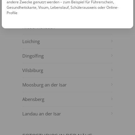
NÄHE
andere Zwecke genutzt werden – zum Beispiel für Führerschein,
Gesundheitskarte, Visum, Lebenslauf, Schülerausweis oder Online-
Landshut
Profile
Niederviehbach
Loiching
Dingolfing
Vilsbiburg
Moosburg an der Isar
Abensberg
Landau an der Isar