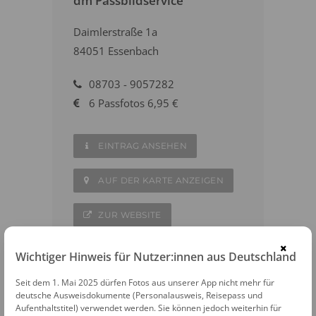
dm Passbildservice
Daimlerstraße 1a
84051 Essenbach
08703 - 9057282
6 Passfotos 6,95 €
EINTRAG ANSEHEN
AUF DER KARTE ANZEIGEN
ZUR WEBSITE
×
Wichtiger Hinweis für Nutzer:innen aus Deutschland
Seit dem 1. Mai 2025 dürfen Fotos aus unserer App nicht mehr für
deutsche Ausweisdokumente (Personalausweis, Reisepass und
WEITERE FOTOAUTOMATEN IN DER
Aufenthaltstitel) verwendet werden. Sie können jedoch weiterhin für