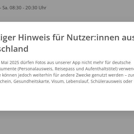
- Sa. 08:30 - 20:30 Uhr
iger Hinweis für Nutzer:innen au
kt
schland
1 - 20964835
vicecenter@dm.de
. Mai 2025 dürfen Fotos aus unserer App nicht mehr für deutsche
.dm.de
umente (Personalausweis, Reisepass und Aufenthaltstitel) verwen
e können jedoch weiterhin für andere Zwecke genutzt werden – zu
schein, Gesundheitskarte, Visum, Lebenslauf, Schülerausweis oder
NZEIGEN
ROUTENPLANER