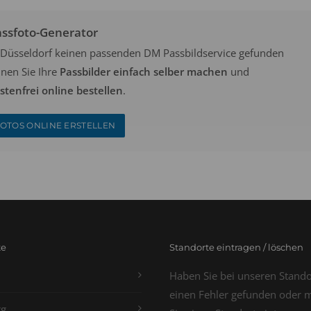
assfoto-Generator
in Düsseldorf keinen passenden DM Passbildservice gefunden
nen Sie Ihre
Passbilder einfach selber machen
und
tenfrei online bestellen
.
OTOS ONLINE ERSTELLEN
te
Standorte eintragen / löschen
Haben Sie bei unseren Stand
einen Fehler gefunden oder 
g