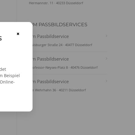
Hermannstr. 11 · 40233 Düsseldorf
DM PASSBILDSERVICES
×
s
dm Passbildservice
Duisburger Straße 24 · 40477 Düsseldorf
dm Passbildservice
Professor-Neyses-Platz 8 · 40476 Düsseldorf
det
m Beispiel
dm Passbildservice
 Online-
Am Wehrhahn 36 · 40211 Düsseldorf