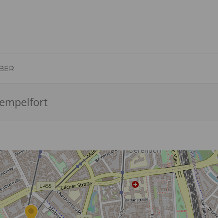
BER
Pempelfort