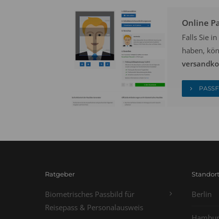
Online P
Falls Sie 
haben, kön
versandkos
PASSF
Ratgeber
Standor
Biometrisches Passbild für
Berlin
Reisepass & Personalausweis
Hambur