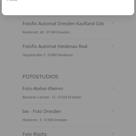
Striesen
Borsbergstr. 35 · 01309 Dresden
Fotofix Automat Dresden Kaufland Odc
Reickerstr. 60 · 01189 Dresden
Fotofix Automat Heidenau Real
Hauptstraße 3 · 01809 Heidenau
FOTOSTUDIOS
Foto-Atelier-Klemm
Bautzner Landstr. 12 · 01324 Dresden
bw - Foto Dresden
Hüblerstr. 3 · 01309 Dresden
Foto Wachs