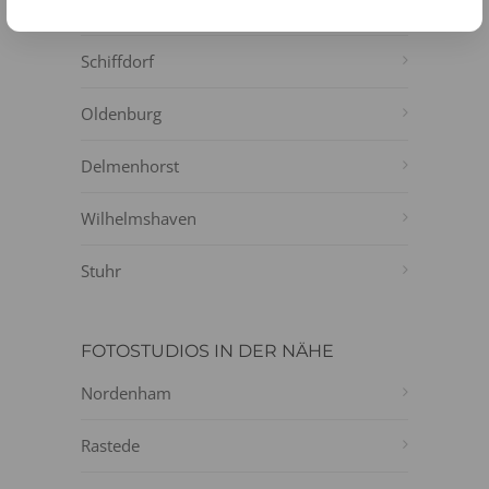
Bremerhaven
Schiffdorf
Oldenburg
Delmenhorst
Wilhelmshaven
Stuhr
FOTOSTUDIOS IN DER NÄHE
Nordenham
Rastede