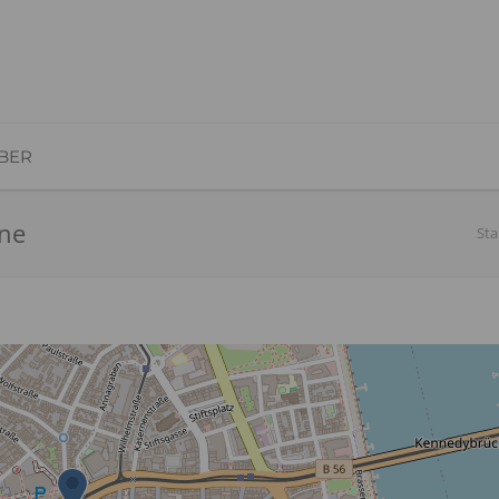
BER
ene
Sta