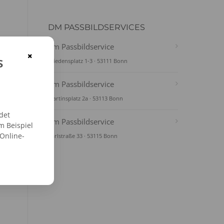
DM PASSBILDSERVICES
dm Passbildservice
×
s
Friedensplatz 1-3 · 53111 Bonn
dm Passbildservice
Martinsplatz 2a · 53113 Bonn
det
dm Passbildservice
m Beispiel
 Online-
Karlstraße 33 · 53115 Bonn