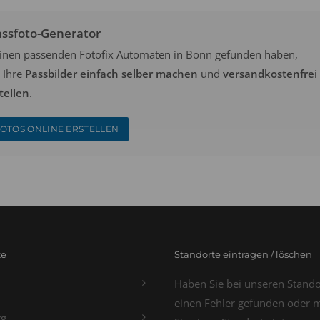
assfoto-Generator
keinen passenden Fotofix Automaten in Bonn gefunden haben,
 Ihre
Passbilder einfach selber machen
und
versandkostenfrei
tellen
.
OTOS ONLINE ERSTELLEN
te
Standorte eintragen / löschen
Haben Sie bei unseren Stand
einen Fehler gefunden oder 
g