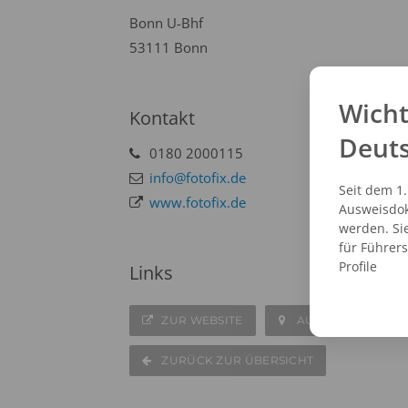
Bonn U-Bhf
53111 Bonn
Wicht
Kontakt
Deut
0180 2000115
info@fotofix.de
Seit dem 1
www.fotofix.de
Ausweisdok
werden. Si
für Führer
Profile
Links
ZUR WEBSITE
AUF DER KARTE A
ZURÜCK ZUR ÜBERSICHT