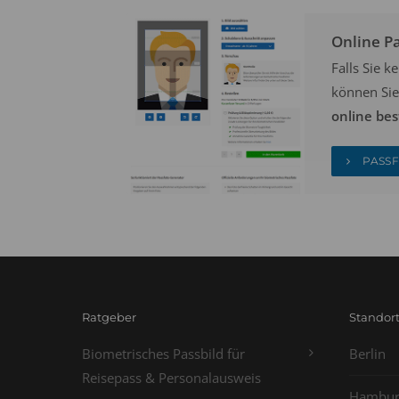
Online P
Falls Sie 
können Sie
online bes
PASSF
Ratgeber
Standor
Biometrisches Passbild für
Berlin
Reisepass & Personalausweis
Hambur