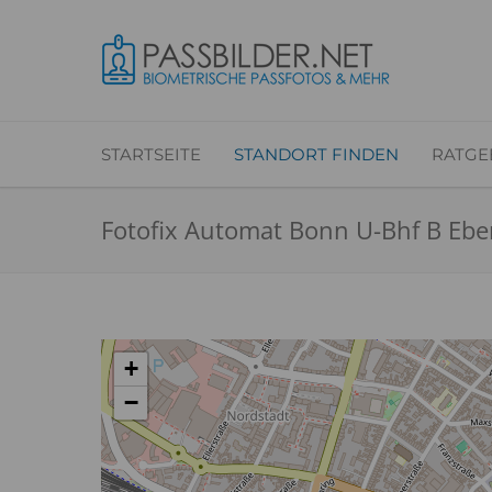
STARTSEITE
STANDORT FINDEN
RATGE
Fotofix Automat Bonn U-Bhf B Eb
+
−