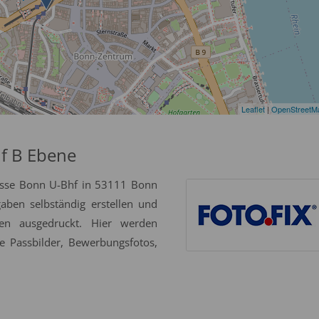
Leaflet
|
OpenStreetM
f B Ebene
esse Bonn U-Bhf in 53111 Bonn
gaben selbständig erstellen und
ten ausgedruckt. Hier werden
e Passbilder, Bewerbungsfotos,