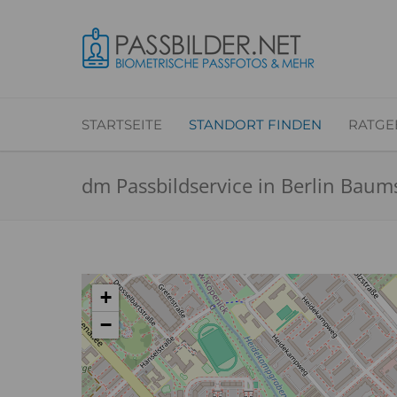
STARTSEITE
STANDORT FINDEN
RATGE
dm Passbildservice in Berlin Bau
+
−