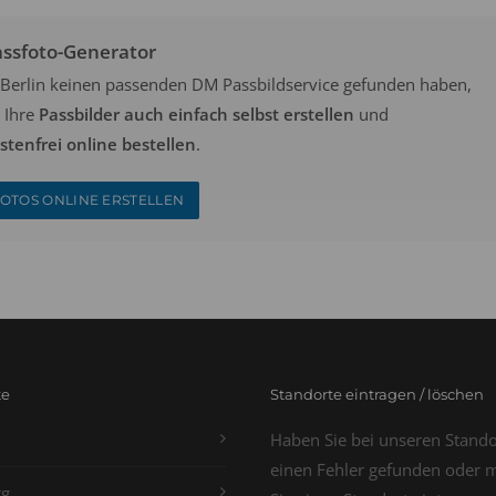
assfoto-Generator
in Berlin keinen passenden DM Passbildservice gefunden haben,
 Ihre
Passbilder auch einfach selbst erstellen
und
tenfrei online bestellen
.
OTOS ONLINE ERSTELLEN
te
Standorte eintragen / löschen
Haben Sie bei unseren Stand
einen Fehler gefunden oder 
g