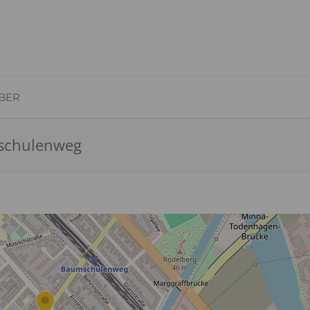
BER
mschulenweg