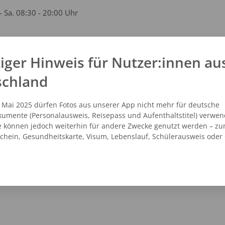
- Sa. 08:30 - 20:00 Uhr
iger Hinweis für Nutzer:innen au
kt
schland
 - 53014798
vicecenter@dm.de
. Mai 2025 dürfen Fotos aus unserer App nicht mehr für deutsche
.dm.de
umente (Personalausweis, Reisepass und Aufenthaltstitel) verwen
e können jedoch weiterhin für andere Zwecke genutzt werden – zu
schein, Gesundheitskarte, Visum, Lebenslauf, Schülerausweis oder
NZEIGEN
ROUTENPLANER