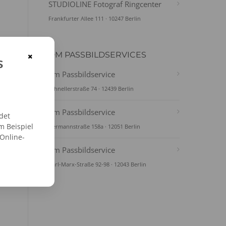
STUDIOLINE Fotograf Ringcenter
Frankfurter Allee 111 · 10247 Berlin
DM PASSBILDSERVICES
×
s
dm Passbildservice
Schnellerstraße 74 · 12439 Berlin
dm Passbildservice
det
m Beispiel
Hermannstraße 158a · 12051 Berlin
 Online-
dm Passbildservice
Karl-Marx-Straße 92-98 · 12043 Berlin