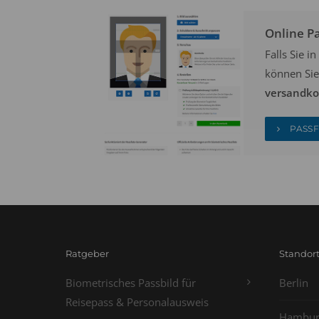
Online P
Falls Sie 
können Sie
versandkos
PASSF
Ratgeber
Standor
Biometrisches Passbild für
Berlin
Reisepass & Personalausweis
Hambur