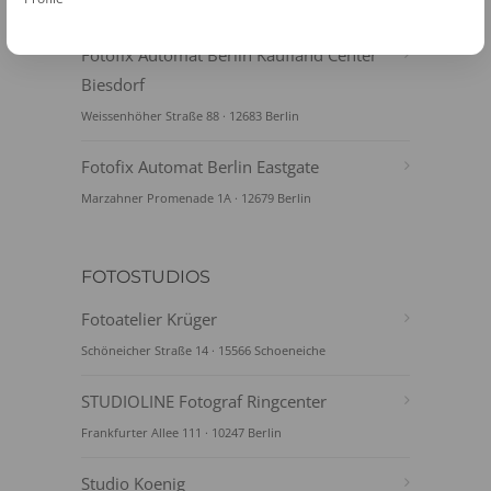
Kurt-Weill-Gasse 7 · 12627 Berlin
Fotofix Automat Berlin Kaufland Center
Biesdorf
Weissenhöher Straße 88 · 12683 Berlin
Fotofix Automat Berlin Eastgate
Marzahner Promenade 1A · 12679 Berlin
FOTOSTUDIOS
Fotoatelier Krüger
Schöneicher Straße 14 · 15566 Schoeneiche
STUDIOLINE Fotograf Ringcenter
Frankfurter Allee 111 · 10247 Berlin
Studio Koenig