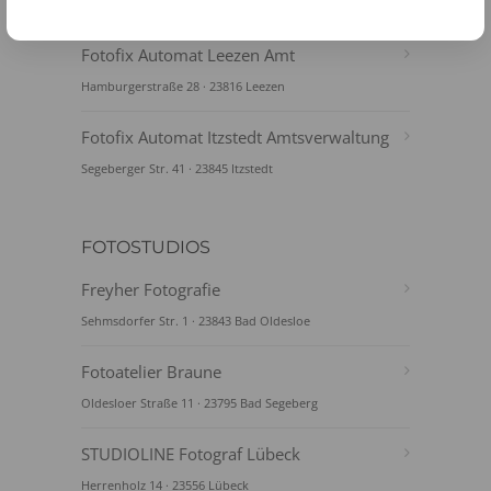
Ratzeburger Straße 9-15 · 23843 Bad Oldesloe
Fotofix Automat Leezen Amt
Hamburgerstraße 28 · 23816 Leezen
Fotofix Automat Itzstedt Amtsverwaltung
Segeberger Str. 41 · 23845 Itzstedt
FOTOSTUDIOS
Freyher Fotografie
Sehmsdorfer Str. 1 · 23843 Bad Oldesloe
Fotoatelier Braune
Oldesloer Straße 11 · 23795 Bad Segeberg
STUDIOLINE Fotograf Lübeck
Herrenholz 14 · 23556 Lübeck