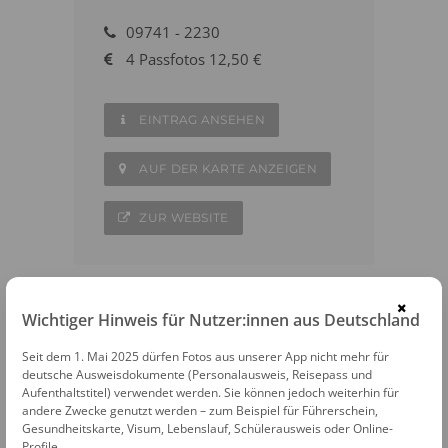
09741 - 2230
4 Passfotos 12,50 €
EINTRAG ANSEHEN
AUF DER KARTE ANZEIGEN
ZUR WEBSITE
×
Wichtiger Hinweis für Nutzer:innen aus Deutschland
WEITERE FOTOAUTOMATEN IN DER
Seit dem 1. Mai 2025 dürfen Fotos aus unserer App nicht mehr für
NÄHE
deutsche Ausweisdokumente (Personalausweis, Reisepass und
Aufenthaltstitel) verwendet werden. Sie können jedoch weiterhin für
Bad Kissingen
andere Zwecke genutzt werden – zum Beispiel für Führerschein,
Gesundheitskarte, Visum, Lebenslauf, Schülerausweis oder Online-
Profile