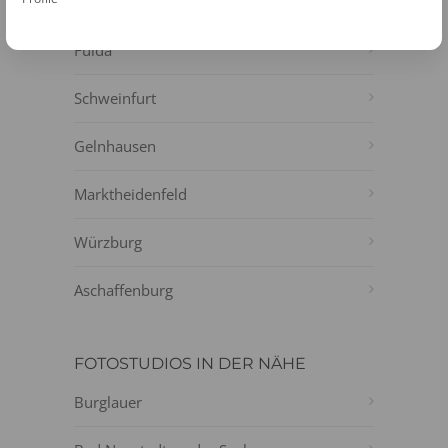
Gemünden am Main
Fulda
Schweinfurt
Gelnhausen
Marktheidenfeld
Würzburg
Aschaffenburg
FOTOSTUDIOS IN DER NÄHE
Burglauer