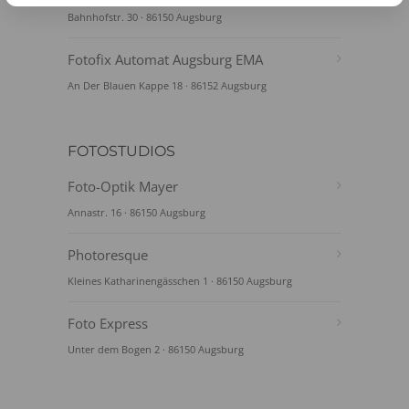
Bahnhofstr. 30 · 86150 Augsburg
Fotofix Automat Augsburg EMA
An Der Blauen Kappe 18 · 86152 Augsburg
FOTOSTUDIOS
Foto-Optik Mayer
Annastr. 16 · 86150 Augsburg
Photoresque
Kleines Katharinengässchen 1 · 86150 Augsburg
Foto Express
Unter dem Bogen 2 · 86150 Augsburg