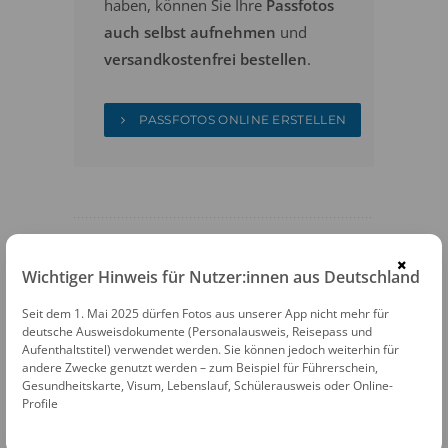
haben, können Sie Ihre
Passfotos
auch selbst aufnehmen
und
versandkostenfrei bestellen
.
PASSFOTOS ONLINE ERSTELLEN
×
Wichtiger Hinweis für Nutzer:innen aus Deutschland
FOTOAUTOMATEN
Seit dem 1. Mai 2025 dürfen Fotos aus unserer App nicht mehr für
deutsche Ausweisdokumente (Personalausweis, Reisepass und
Fotofix Automat Augsburg Bahnhof
Aufenthaltstitel) verwendet werden. Sie können jedoch weiterhin für
Victoriastraße 1 · 86150 Augsburg
andere Zwecke genutzt werden – zum Beispiel für Führerschein,
Gesundheitskarte, Visum, Lebenslauf, Schülerausweis oder Online-
Profile
Fotofix Automat Augsburg Victoria
Passage