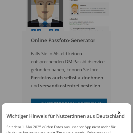
Online Passfoto-Generator
Falls Sie in Alsfeld keinen
entsprechenden DM Passbildservice
gefunden haben, können Sie Ihre
Passfotos auch selbst aufnehmen
und
versandkostenfrei bestellen
.
PASSFOTOS ONLINE ERSTELLEN
×
Wichtiger Hinweis für Nutzer:innen aus Deutschland
Seit dem 1. Mai 2025 dürfen Fotos aus unserer App nicht mehr für
deutsche Ausweisdokumente (Personalausweis, Reisepass und