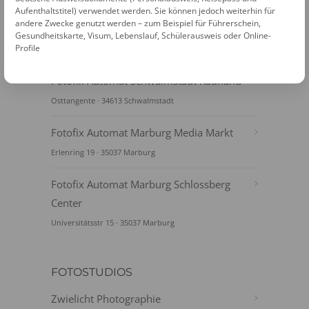
Aufenthaltstitel) verwendet werden. Sie können jedoch weiterhin für
andere Zwecke genutzt werden – zum Beispiel für Führerschein,
Gesundheitskarte, Visum, Lebenslauf, Schülerausweis oder Online-
Profile
FOTOAUTOMATEN
Fotofix Automat Schwalmstadt Kaufland
Osttangente · 34613 Schwalmstadt
Fotofix Automat Marburg Media Markt
Erlenring 19 · 35037 Marburg
Fotofix Automat Marburg Schlossberg
Center
Universitätsstr 15 · 35037 Marburg
FOTOSTUDIOS
Zwielicht Photographie