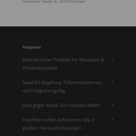
Frankfurter Straße 1b · 35274 Kirchhain
Ratgeber
Biometrisches Passbild für Reisepass &
Personalausweis
Neue EU-Regelung: Führerscheine nur
noch begrenzt gültig
Joko gegen Klaas: Die Passfoto-Battle
Passfotos selbst aufnehmen: Die 3
größten Herausforderungen